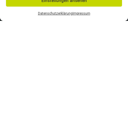
Einstellungen ansehen
Datenschutzerklärung
Impressum
PARCOURS
KLETTERN AB 120CM KÖRPERGRÖSSE!